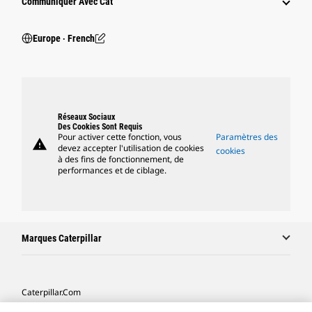
Communiquer Avec Cat
Europe ‧ French
Réseaux Sociaux
Des Cookies Sont Requis
Pour activer cette fonction, vous
Paramètres des
warning
devez accepter l'utilisation de cookies
cookies
à des fins de fonctionnement, de
performances et de ciblage.
Marques Caterpillar
Caterpillar.com