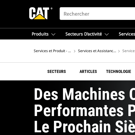
SEARCH
Produits
Secteurs D’activité
Services
Services et Produit - Europe de l'Ouest
Services et Assistance Cat®
Servic
SECTEURS
ARTICLES
TECHNOLOGIE
Des Machines 
Performantes P
Le Prochain Siè