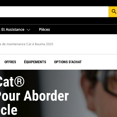
searc
 Et Assistance
Pièces
es de maintenance Cat à Bauma 2025
OFFRES
ÉQUIPEMENTS
OPTIONS D’ACHAT
Cat®
our Aborder
cle