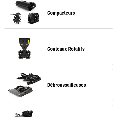
Compacteurs
Couteaux Rotatifs
Débroussailleuses