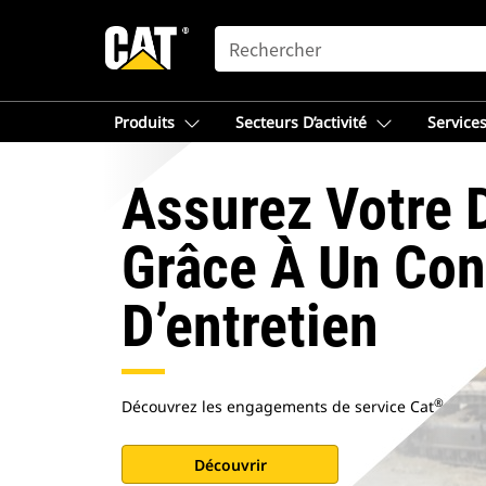
SEARCH
Produits
Secteurs D’activité
Services
Assurez Votre D
Grâce À Un Con
D’entretien
®
Découvrez les engagements de service Cat
Découvrir