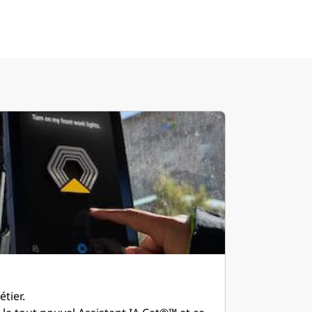
étier.