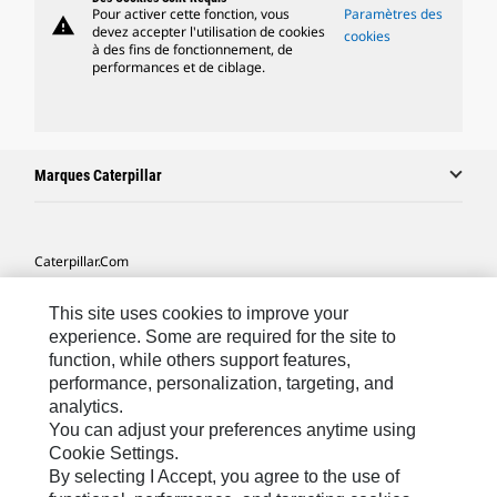
Pour activer cette fonction, vous
Paramètres des
warning
devez accepter l'utilisation de cookies
cookies
à des fins de fonctionnement, de
performances et de ciblage.
Marques Caterpillar
Caterpillar.com
Contacter Caterpillar
This site uses cookies to improve your
Mes Préférences Marketing
experience. Some are required for the site to
function, while others support features,
Plan Du Site
performance, personalization, targeting, and
analytics.
Cookie Settings
You can adjust your preferences anytime using
Légales
Cookie Settings.
By selecting I Accept, you agree to the use of
Confidentialité