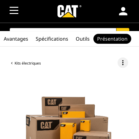
person
SEARCH
search
Avantages
Spécifications
Outils
Présentation
more_vert
Kits électriques