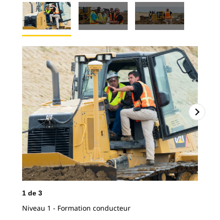
2
d
Niv
1
de
3
Niveau 1 - Formation conducteur