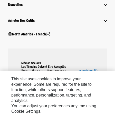
Nouvelles
Acheter Des Outils
North America - French
Médias Sociaux
Les Témoins Doivent Être Acceptés
Pour activer cette fonction, vous
paramètres liés
warning
devez accepter l'utilisation des
aux témoins
témoins fonctionnels, de ciblage et
This site uses cookies to improve your
de performance.
experience. Some are required for the site to
function, while others support features,
performance, personalization, targeting, and
analytics.
You can adjust your preferences anytime using
Marques Caterpillar
Cookie Settings.