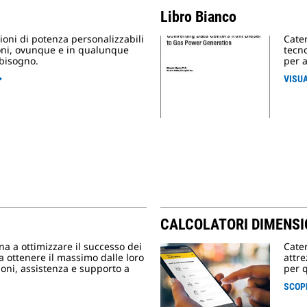
Libro Bianco
zioni di potenza personalizzabili
Cater
ioni, ovunque e in qualunque
tecn
bisogno.
per a
VISUA
CALCOLATORI DIMENS
na a ottimizzare il successo dei
Cater
a ottenere il massimo dalle loro
attre
zioni, assistenza e supporto a
per q
SCOPR