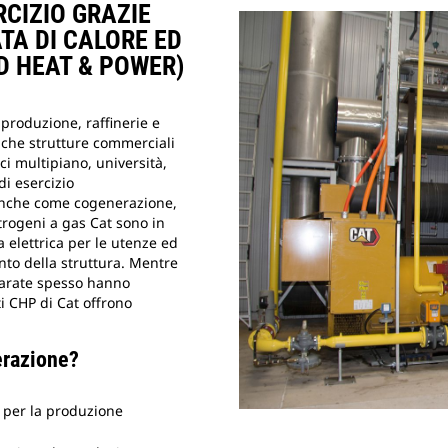
RCIZIO GRAZIE
TA DI CALORE ED
D HEAT & POWER)
 produzione, raffinerie e
nche strutture commerciali
ci multipiano, università,
di esercizio
nche come cogenerazione,
trogeni a gas Cat sono in
elettrica per le utenze ed
nto della struttura. Mentre
eparate spesso hanno
ti CHP di Cat offrono
erazione?
mi per la produzione