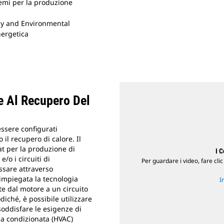
temi per la produzione
rgy and Environmental
nergetica
e Al Recupero Del
essere configurati
il recupero di calore. Il
t per la produzione di
I 
/o i circuiti di
Per guardare i video, fare clic
ssare attraverso
 impiegata la tecnologia
I
te dal motore a un circuito
diché, è possibile utilizzare
soddisfare le esigenze di
ia condizionata (HVAC)