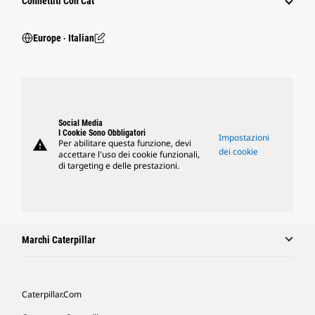
Connettiti Con Cat
Europe ‧ Italian
Social Media
I Cookie Sono Obbligatori
Impostazioni
warning
Per abilitare questa funzione, devi
dei cookie
accettare l'uso dei cookie funzionali,
di targeting e delle prestazioni.
Marchi Caterpillar
Caterpillar.com