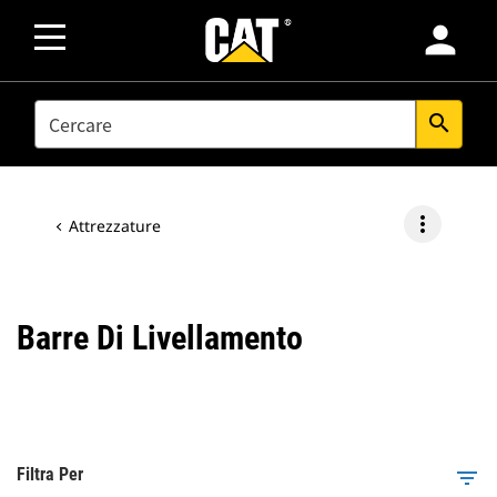
person
SEARCH
search
more_vert
Attrezzature
Barre Di Livellamento
Filtra Per
filter_list