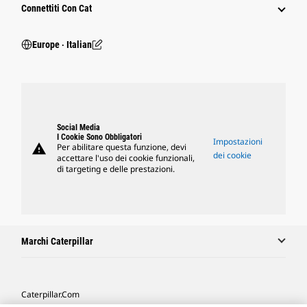
Connettiti Con Cat
Europe ‧ Italian
Social Media
I Cookie Sono Obbligatori
Impostazioni
warning
Per abilitare questa funzione, devi
dei cookie
accettare l'uso dei cookie funzionali,
di targeting e delle prestazioni.
Marchi Caterpillar
Caterpillar.com