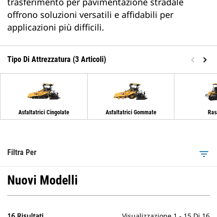
trasferimento per pavimentazione stradale
offrono soluzioni versatili e affidabili per
applicazioni più difficili.
Tipo Di Attrezzatura (3 Articoli)
Asfaltatrici Cingolate
Asfaltatrici Gommate
Ras
Filtra Per
filter_list
Nuovi Modelli
16 Risultati
Visualizzazione 1 - 15 Di 16