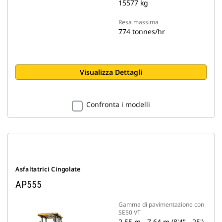
15577 kg
Resa massima
774 tonnes/hr
Visualizza Dettagli
Confronta i modelli
Asfaltatrici Cingolate
AP555
Gamma di pavimentazione con
SE50 VT
2,55 m - 7,64 m (8'4" - 25')