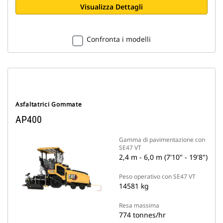
Visualizza Dettagli
Confronta i modelli
Asfaltatrici Gommate
AP400
Gamma di pavimentazione con
SE47 VT
2,4 m - 6,0 m (7'10" - 19'8")
Peso operativo con SE47 VT
14581 kg
Resa massima
774 tonnes/hr