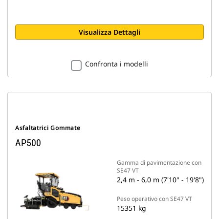
Visualizza Dettagli
Confronta i modelli
Asfaltatrici Gommate
AP500
Gamma di pavimentazione con
SE47 VT
2,4 m - 6,0 m (7'10" - 19'8")
Peso operativo con SE47 VT
15351 kg