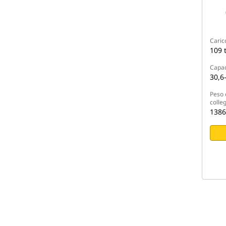
Carico
109 
Capac
30,6
Peso 
colle
1386