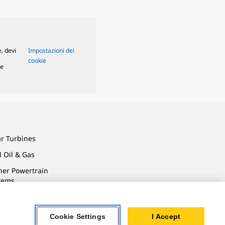
, devi
Impostazioni dei
cookie
le
ar Turbines
 Oil & Gas
ner Powertrain
tems
Cookie Settings
I Accept