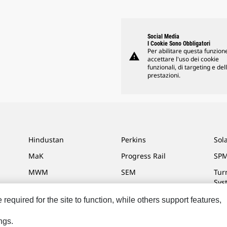
Social Media
I Cookie Sono Obbligatori
Per abilitare questa funzione
warning
accettare l'uso dei cookie
funzionali, di targeting e del
prestazioni.
Hindustan
Perkins
Sol
MaK
Progress Rail
SPM
MWM
SEM
Tur
Sys
VisionLink
equired for the site to function, while others support features,
ngs.