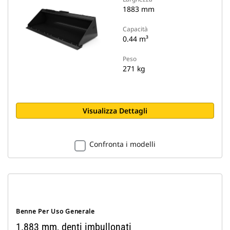
1883 mm
Capacità
0.44 m³
Peso
271 kg
Visualizza Dettagli
Confronta i modelli
Benne Per Uso Generale
1.883 mm, denti imbullonati