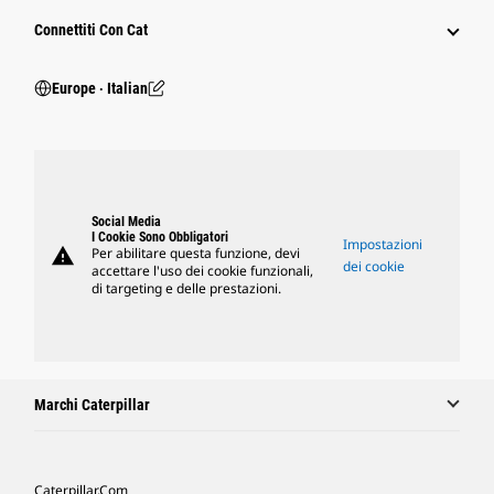
Connettiti Con Cat
Europe ‧ Italian
Social Media
I Cookie Sono Obbligatori
Impostazioni
warning
Per abilitare questa funzione, devi
dei cookie
accettare l'uso dei cookie funzionali,
di targeting e delle prestazioni.
Marchi Caterpillar
Caterpillar.com