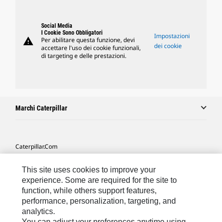
Social Media
I Cookie Sono Obbligatori
Impostazioni
warning
Per abilitare questa funzione, devi
dei cookie
accettare l'uso dei cookie funzionali,
di targeting e delle prestazioni.
Marchi Caterpillar
Caterpillar.com
Contattate Caterpillar
This site uses cookies to improve your
Le Mie Preferenze Di Marketing
experience. Some are required for the site to
function, while others support features,
Mappa Del Sito
performance, personalization, targeting, and
analytics.
Cookie Settings
You can adjust your preferences anytime using