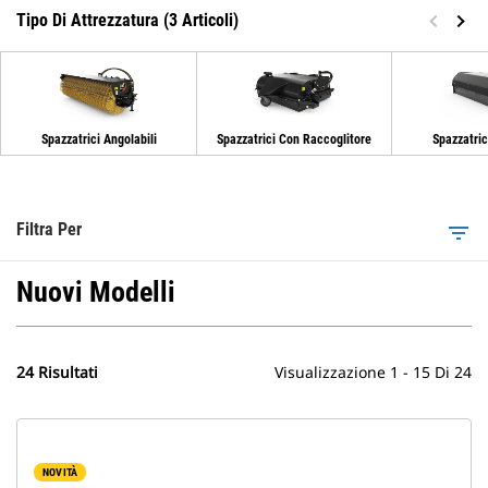
Tipo Di Attrezzatura (3 Articoli)
Spazzatrici Angolabili
Spazzatrici Con Raccoglitore
Spazzatric
Filtra Per
filter_list
Nuovi Modelli
24 Risultati
Visualizzazione 1 - 15 Di 24
NOVITÀ