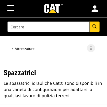
person
SEARCH
search
more_vert
Attrezzature
Spazzatrici
Le spazzatrici idrauliche Cat® sono disponibili in
una varietà di configurazioni per adattarsi a
qualsiasi lavoro di pulizia terreni.