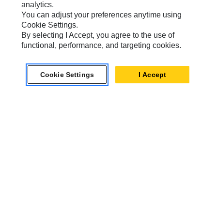
analytics.
You can adjust your preferences anytime using
Marchi Caterpillar
Cookie Settings.
By selecting I Accept, you agree to the use of
functional, performance, and targeting cookies.
Caterpillar.com
Contattate Caterpillar
Cookie Settings
I Accept
Le Mie Preferenze Di Marketing
Mappa Del Sito
Cookie Settings
Informazioni Legali
Tutela Della Privacy
Europe - Italian
© 2026 Caterpillar. Tutti i diritti riservati.