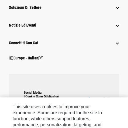
Soluzioni Di Settore
Notizie Ed Eventi
Connettiti Con Cat
Europe ‧ Italian
Social Media
I Cookie Sono Obbligatori
Impostazioni
warning
Per abilitare questa funzione, devi
dei cookie
accettare l'uso dei cookie funzionali,
This site uses cookies to improve your
di targeting e delle prestazioni.
experience. Some are required for the site to
function, while others support features,
performance, personalization, targeting, and