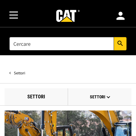
person
SEARCH
search
Settori
SETTORI
SETTORI