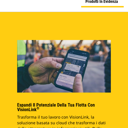
Prodotti In Evidenza
Espandi Il Potenziale Della Tua Flotta Con
®
VisionLink
Trasforma il tuo lavoro con VisionLink, la
soluzione basata su cloud che trasforma i dati