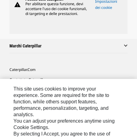
Impostazioni
warning
Per abilitare questa funzione, devi
dei cookie
accettare l'uso dei cookie funzionali,
di targeting e delle prestazioni.
Marchi Caterpillar
Caterpillar.com
Contattate Caterpillar
This site uses cookies to improve your
Le Mie Preferenze Di Marketing
experience. Some are required for the site to
Mappa Del Sito
function, while others support features,
performance, personalization, targeting, and
Cookie Settings
analytics.
Informazioni Legali
You can adjust your preferences anytime using
Cookie Settings.
Tutela Della Privacy
By selecting I Accept, you agree to the use of