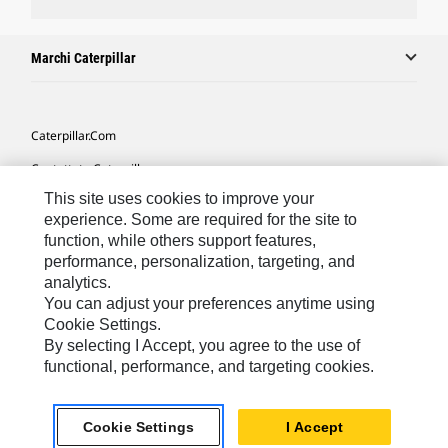
Marchi Caterpillar
Caterpillar.com
Contattate Caterpillar
This site uses cookies to improve your
Le Mie Preferenze Di Marketing
experience. Some are required for the site to
Mappa Del Sito
function, while others support features,
performance, personalization, targeting, and
Cookie Settings
analytics.
Informazioni Legali
You can adjust your preferences anytime using
Cookie Settings.
Tutela Della Privacy
By selecting I Accept, you agree to the use of
functional, performance, and targeting cookies.
Europe - Italian
© 2026 Caterpillar. Tutti i diritti riservati.
Cookie Settings
I Accept