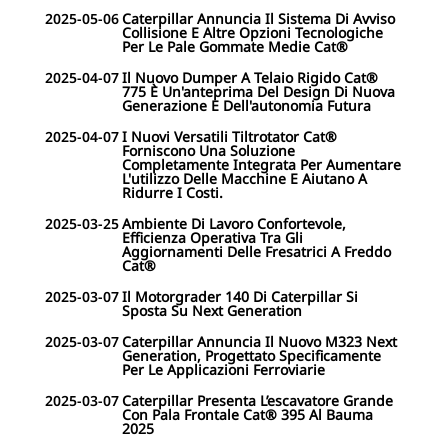
2025-05-06
Caterpillar Annuncia Il Sistema Di Avviso
Collisione E Altre Opzioni Tecnologiche
Per Le Pale Gommate Medie Cat®
2025-04-07
Il Nuovo Dumper A Telaio Rigido Cat®
775 È Un'anteprima Del Design Di Nuova
Generazione E Dell'autonomia Futura
2025-04-07
I Nuovi Versatili Tiltrotator Cat®
Forniscono Una Soluzione
Completamente Integrata Per Aumentare
L'utilizzo Delle Macchine E Aiutano A
Ridurre I Costi.
2025-03-25
Ambiente Di Lavoro Confortevole,
Efficienza Operativa Tra Gli
Aggiornamenti Delle Fresatrici A Freddo
Cat®
2025-03-07
Il Motorgrader 140 Di Caterpillar Si
Sposta Su Next Generation
2025-03-07
Caterpillar Annuncia Il Nuovo M323 Next
Generation, Progettato Specificamente
Per Le Applicazioni Ferroviarie
2025-03-07
Caterpillar Presenta L’escavatore Grande
Con Pala Frontale Cat® 395 Al Bauma
2025