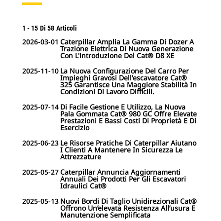
1
-
15
Di
58
Articoli
2026-03-01
Caterpillar Amplia La Gamma Di Dozer A
Trazione Elettrica Di Nuova Generazione
Con L'introduzione Del Cat® D8 XE
2025-11-10
La Nuova Configurazione Del Carro Per
Impieghi Gravosi Dell'escavatore Cat®
325 Garantisce Una Maggiore Stabilità In
Condizioni Di Lavoro Difficili.
2025-07-14
Di Facile Gestione E Utilizzo, La Nuova
Pala Gommata Cat® 980 GC Offre Elevate
Prestazioni E Bassi Costi Di Proprietà E Di
Esercizio
2025-06-23
Le Risorse Pratiche Di Caterpillar Aiutano
I Clienti A Mantenere In Sicurezza Le
Attrezzature
2025-05-27
Caterpillar Annuncia Aggiornamenti
Annuali Dei Prodotti Per Gli Escavatori
Idraulici Cat®
2025-05-13
Nuovi Bordi Di Taglio Unidirezionali Cat®
Offrono Un’elevata Resistenza All’usura E
Manutenzione Semplificata