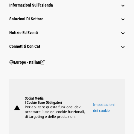
Informazioni Sull'azienda
Soluzioni Di Settore
Notizie Ed Eventi
Connettiti Con Cat
Europe ‧ Italian
Social Media
I Cookie Sono Obbligatori
Impostazioni
warning
Per abilitare questa funzione, devi
dei cookie
accettare l'uso dei cookie funzionali,
di targeting e delle prestazioni.