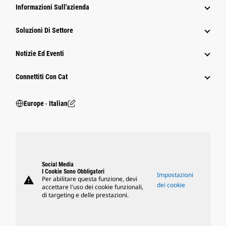
Informazioni Sull'azienda
Soluzioni Di Settore
Notizie Ed Eventi
Connettiti Con Cat
Europe ‧ Italian
Social Media
I Cookie Sono Obbligatori
Impostazioni
warning
Per abilitare questa funzione, devi
dei cookie
accettare l'uso dei cookie funzionali,
di targeting e delle prestazioni.