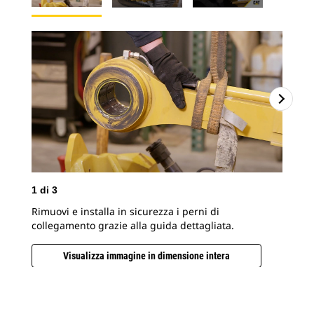
1
di
3
2
d
Rimuovi e installa in sicurezza i perni di
Dai
collegamento grazie alla guida dettagliata.
le 
il 
Visualizza immagine in dimensione intera