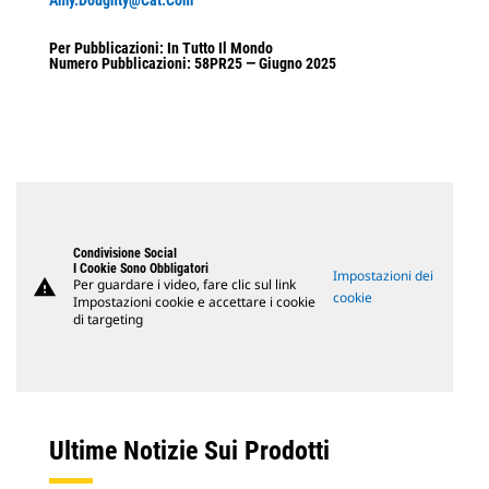
Amy.Doughty@cat.com
Per Pubblicazioni: In Tutto Il Mondo
Numero Pubblicazioni: 58PR25 — Giugno 2025
Condivisione Social
I Cookie Sono Obbligatori
Impostazioni dei
warning
Per guardare i video, fare clic sul link
cookie
Impostazioni cookie e accettare i cookie
di targeting
Ultime Notizie Sui Prodotti