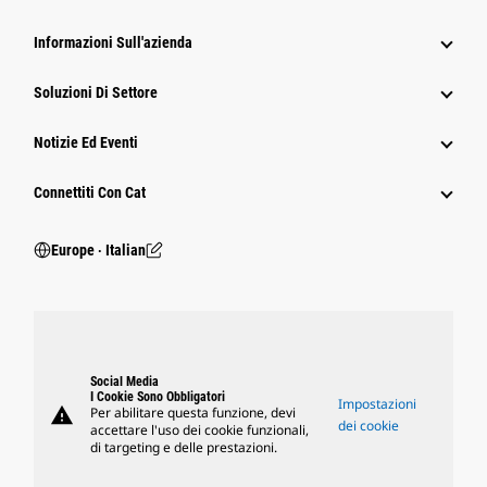
Informazioni Sull'azienda
Soluzioni Di Settore
Notizie Ed Eventi
Connettiti Con Cat
Europe ‧ Italian
Social Media
I Cookie Sono Obbligatori
Impostazioni
warning
Per abilitare questa funzione, devi
dei cookie
accettare l'uso dei cookie funzionali,
di targeting e delle prestazioni.