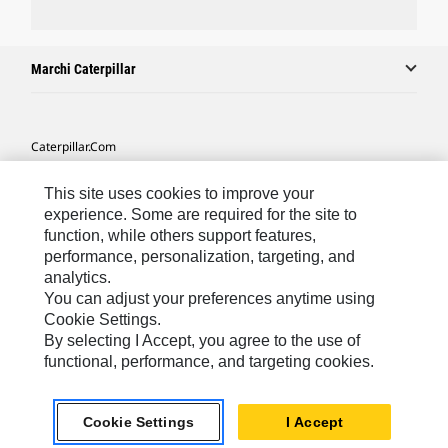
Marchi Caterpillar
Caterpillar.com
Contattate Caterpillar
This site uses cookies to improve your
Le Mie Preferenze Di Marketing
experience. Some are required for the site to
function, while others support features,
Mappa Del Sito
performance, personalization, targeting, and
analytics.
Cookie Settings
You can adjust your preferences anytime using
Informazioni Legali
Cookie Settings.
By selecting I Accept, you agree to the use of
Tutela Della Privacy
functional, performance, and targeting cookies.
Europe - Italian
© 2026 Caterpillar. Tutti i diritti riservati.
Cookie Settings
I Accept