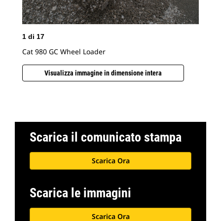
1
di
17
2
d
Cat 980 GC Wheel Loader
Cat
Visualizza immagine in dimensione intera
Scarica il comunicato stampa
Scarica Ora
Scarica le immagini
Scarica Ora