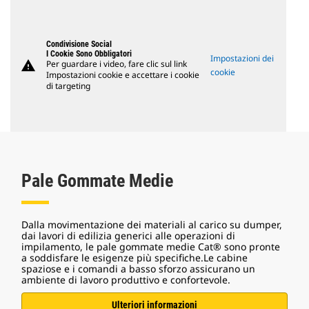
Condivisione Social
I Cookie Sono Obbligatori
Impostazioni dei
warning
Per guardare i video, fare clic sul link
cookie
Impostazioni cookie e accettare i cookie
di targeting
Pale Gommate Medie
Dalla movimentazione dei materiali al carico su dumper,
dai lavori di edilizia generici alle operazioni di
impilamento, le pale gommate medie Cat® sono pronte
a soddisfare le esigenze più specifiche.Le cabine
spaziose e i comandi a basso sforzo assicurano un
ambiente di lavoro produttivo e confortevole.
Ulteriori informazioni