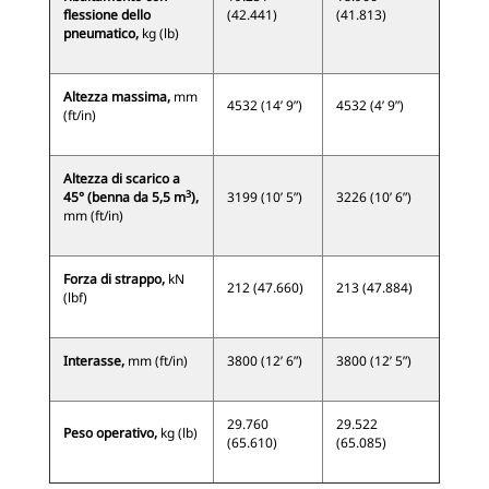
flessione dello
(42.441)
(41.813)
pneumatico,
kg (lb)
Altezza massima,
mm
4532 (14’ 9”)
4532 (4’ 9”)
(ft/in)
Altezza di scarico a
3
45° (benna da 5,5 m
),
3199 (10’ 5”)
3226 (10’ 6”)
mm (ft/in)
Forza di strappo,
kN
212 (47.660)
213 (47.884)
(lbf)
Interasse,
mm (ft/in)
3800 (12’ 6”)
3800 (12’ 5”)
29.760
29.522
Peso operativo,
kg (lb)
(65.610)
(65.085)