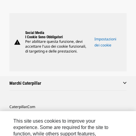
Social Media
I Cookie Sono Obbligatori
Impostazioni
warning
Per abilitare questa funzione, devi
dei cookie
accettare l'uso dei cookie funzionali,
di targeting e delle prestazioni.
Marchi Caterpillar
Caterpillar.com
Contattate Caterpillar
This site uses cookies to improve your
Le Mie Preferenze Di Marketing
experience. Some are required for the site to
function, while others support features,