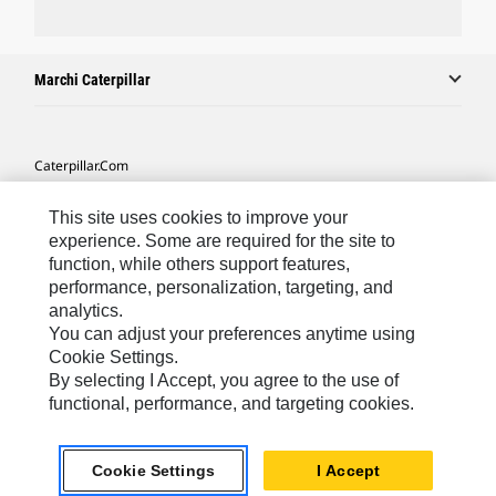
Marchi Caterpillar
Caterpillar.com
Contattate Caterpillar
This site uses cookies to improve your
Le Mie Preferenze Di Marketing
experience. Some are required for the site to
function, while others support features,
Mappa Del Sito
performance, personalization, targeting, and
analytics.
Cookie Settings
You can adjust your preferences anytime using
Informazioni Legali
Cookie Settings.
By selecting I Accept, you agree to the use of
Tutela Della Privacy
functional, performance, and targeting cookies.
Europe - Italian
© 2026 Caterpillar. Tutti i diritti riservati.
Cookie Settings
I Accept