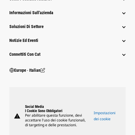
Informazioni Sull'azienda
Soluzioni Di Settore
Notizie Ed Eventi
Connettiti Con Cat
Europe ‧ Italian
Social Media
I Cookie Sono Obbligatori
Impostazioni
warning
Per abilitare questa funzione, devi
dei cookie
accettare l'uso dei cookie funzionali,
di targeting e delle prestazioni.