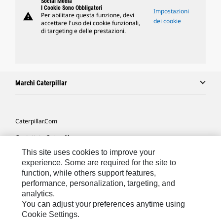
Social Media
I Cookie Sono Obbligatori
Impostazioni
warning
Per abilitare questa funzione, devi
dei cookie
accettare l'uso dei cookie funzionali,
di targeting e delle prestazioni.
Marchi Caterpillar
Caterpillar.com
Contattate Caterpillar
This site uses cookies to improve your
Le Mie Preferenze Di Marketing
experience. Some are required for the site to
Mappa Del Sito
function, while others support features,
performance, personalization, targeting, and
Cookie Settings
analytics.
Informazioni Legali
You can adjust your preferences anytime using
Cookie Settings.
Tutela Della Privacy