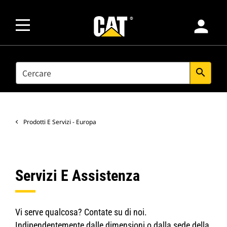
person
SEARCH
search
Prodotti E Servizi - Europa
Servizi E Assistenza
Vi serve qualcosa? Contate su di noi.
Indipendentemente dalle dimensioni o dalla sede della