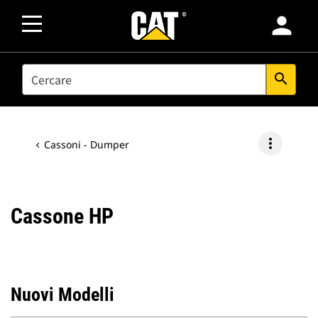
person
SEARCH
search
more_vert
Cassoni - Dumper
Cassone HP
Nuovi Modelli