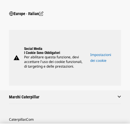
Europe ‧ Italian
Social Media
I Cookie Sono Obbligatori
Impostazioni
warning
Per abilitare questa funzione, devi
dei cookie
accettare l'uso dei cookie funzionali,
di targeting e delle prestazioni.
Marchi Caterpillar
Caterpillar.com
Contattate Caterpillar