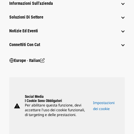
Informazioni Sull'azienda
Soluzioni Di Settore
Notizie Ed Eventi
Connettiti Con Cat
Europe ‧ Italian
Social Media
I Cookie Sono Obbligatori
Impostazioni
warning
Per abilitare questa funzione, devi
dei cookie
accettare l'uso dei cookie funzionali,
di targeting e delle prestazioni.