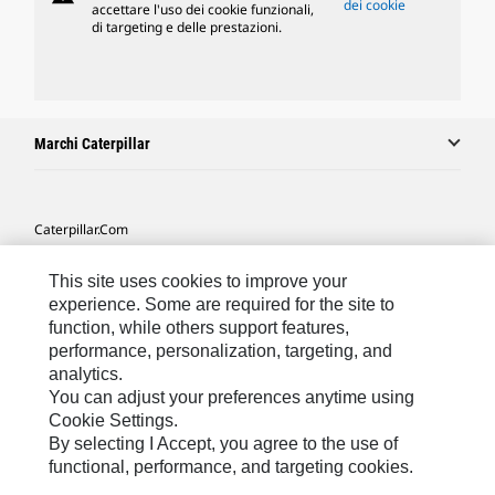
dei cookie
accettare l'uso dei cookie funzionali,
di targeting e delle prestazioni.
Marchi Caterpillar
Caterpillar.com
Contattate Caterpillar
This site uses cookies to improve your
Le Mie Preferenze Di Marketing
experience. Some are required for the site to
function, while others support features,
Mappa Del Sito
performance, personalization, targeting, and
analytics.
Cookie Settings
You can adjust your preferences anytime using
Informazioni Legali
Cookie Settings.
By selecting I Accept, you agree to the use of
Tutela Della Privacy
functional, performance, and targeting cookies.