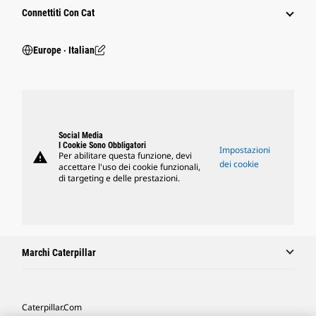
Connettiti Con Cat
Europe ‧ Italian
Social Media
I Cookie Sono Obbligatori
Impostazioni
warning
Per abilitare questa funzione, devi
dei cookie
accettare l'uso dei cookie funzionali,
di targeting e delle prestazioni.
Marchi Caterpillar
Caterpillar.com