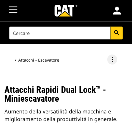
person
SEARCH
search
more_vert
Attacchi - Escavatore
Attacchi Rapidi Dual Lock™ -
Miniescavatore
Aumento della versatilità della macchina e
miglioramento della produttività in generale.