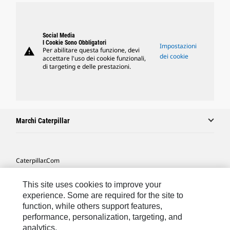
Social Media
I Cookie Sono Obbligatori
Impostazioni
warning
Per abilitare questa funzione, devi
dei cookie
accettare l'uso dei cookie funzionali,
di targeting e delle prestazioni.
Marchi Caterpillar
Caterpillar.com
Contattate Caterpillar
This site uses cookies to improve your
Le Mie Preferenze Di Marketing
experience. Some are required for the site to
function, while others support features,
Mappa Del Sito
performance, personalization, targeting, and
analytics.
Cookie Settings