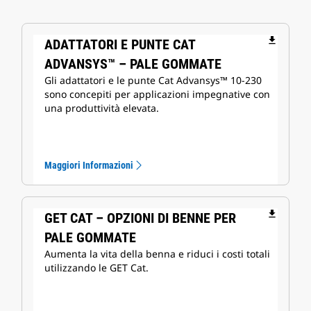
file_download
ADATTATORI E PUNTE CAT
ADVANSYS™ – PALE GOMMATE
Gli adattatori e le punte Cat Advansys™ 10-230
sono concepiti per applicazioni impegnative con
una produttività elevata.
Maggiori Informazioni
file_download
GET CAT – OPZIONI DI BENNE PER
PALE GOMMATE
Aumenta la vita della benna e riduci i costi totali
utilizzando le GET Cat.