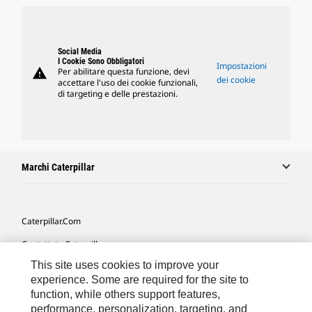
Social Media
I Cookie Sono Obbligatori
Impostazioni
warning
Per abilitare questa funzione, devi
dei cookie
accettare l'uso dei cookie funzionali,
di targeting e delle prestazioni.
Marchi Caterpillar
Caterpillar.com
Contattate Caterpillar
This site uses cookies to improve your
Le Mie Preferenze Di Marketing
experience. Some are required for the site to
Mappa Del Sito
function, while others support features,
performance, personalization, targeting, and