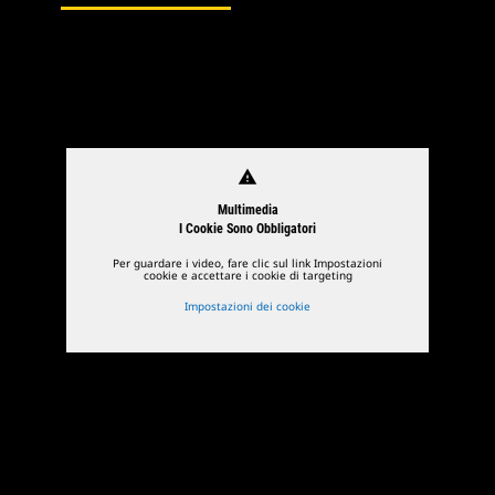
1
di
2
2
di
2
warning
Multimedia
I Cookie Sono Obbligatori
Per guardare i video, fare clic sul link Impostazioni
cookie e accettare i cookie di targeting
Impostazioni dei cookie