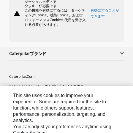
ソーシャルメディア
クッキーが必要です
この機能を有効にするには、ターゲテ
有効にすることが
warning
ィングCookie、機能Cookie、および
できます
パフォーマンスCookieの使用を受け入
れる必要があります。
Caterpillarブランド
Caterpillar.com
Caterpillarジャパンへのお問い合わせ＆連絡先
This site uses cookies to improve your
マイマーケティング情報配信設定
experience. Some are required for the site to
サイト･マップ
function, while others support features,
performance, personalization, targeting, and
Cookie Settings
analytics.
法的事項
You can adjust your preferences anytime using
Cookie Settings.