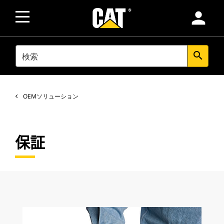
person
SEARCH
search
OEMソリューション
保証