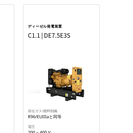
ディーゼル発電装置
C1.1 | DE7.5E3S
排出ガス/燃料戦略
R96/EUIIIaと同等
電圧
200 ~ 400 V