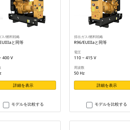
ガス/燃料戦略
排出ガス/燃料戦略
/EUIIIaと同等
R96/EUIIIaと同等
電圧
~ 400 V
110 ~ 415 V
数
周波数
z
50 Hz
詳細を表示
詳細を表示
モデルを比較する
モデルを比較する