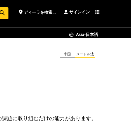
サインイン
place
apps
ディーラを検索する
earch
Asia-日本語
米国
メートル法
はその課題に取り組むだけの能力があります。