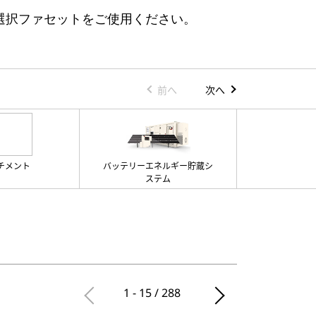
国）選択ファセットをご使用ください。
前へ
次へ
チメント
バッテリーエネルギー貯蔵シ
スイッチギヤ
ステム
ント
1 - 15 / 288