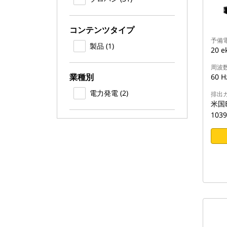
コンテンツタイプ
予備
製品 (1)
20 e
周波
業種別
60 H
電力発電 (2)
排出
米国EP
1039