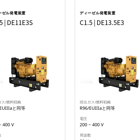
ーゼル発電装置
ディーゼル発電装置
5 | DE11E3S
C1.5 | DE13.5E3
ガス/燃料戦略
排出ガス/燃料戦略
/EUIIIaと同等
R96/EUIIIaと同等
電圧
~ 400 V
200 ~ 400 V
数
周波数