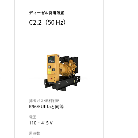
ディーゼル発電装置
C2.2（50 Hz）
排出ガス/燃料戦略
R96/EUIIIaと同等
電圧
110 ~ 415 V
周波数