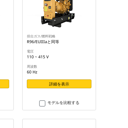
排出ガス/燃料戦略
R96/EUIIIaと同等
電圧
110 ~ 415 V
周波数
60 Hz
詳細を表示
モデルを比較する