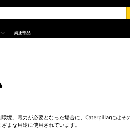
s
純正部品
ム
境。電力が必要となった場合に、Caterpillarに
まざまな用途に使用されています。