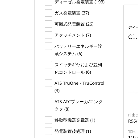
ディーゼル発電装置 (193)
ガス発電装置 (37)
可搬式発電装置 (26)
ディ
アタッチメント (7)
C1
バッテリーエネルギー貯
蔵システム (6)
スイッチギヤおよび並列
化コントロール (6)
ATS TruOne - TruControl
(3)
ATS ATCブレーカ/コンタ
クタ (8)
排出
移動型機器充電器 (1)
R96
発電装置後処理 (1)
電圧
110 