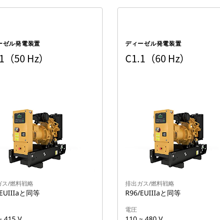
ーゼル発電装置
ディーゼル発電装置
.1（50 Hz）
C1.1（60 Hz）
ガス/燃料戦略
排出ガス/燃料戦略
/EUIIIaと同等
R96/EUIIIaと同等
電圧
~ 415 V
110 ~ 480 V