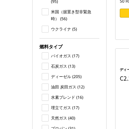
50 H
(95)
米国（据置き型非緊急
時） (56)
ウクライナ (5)
燃料タイプ
バイオガス (17)
石炭ガス (13)
ディ
ディーゼル (205)
C2.
油田 炭田ガス (12)
水素ブレンド (16)
埋立てガス (17)
天然ガス (40)
プロパン (31)