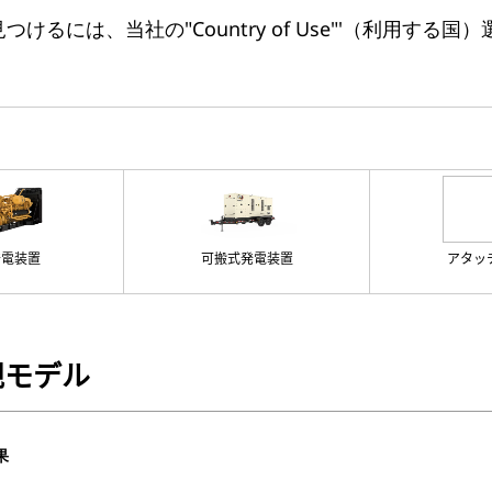
るには、当社の"Country of Use"'（利用する
発電装置
可搬式発電装置
アタッ
規モデル
果