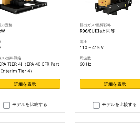
電力定格
排出ガス/燃料戦略
kW
R96/EUIIIaと同等
数
電圧
z
110 ~ 415 V
ガス/燃料戦略
周波数
A TIER 4I（EPA 40 CFR Part
60 Hz
 Interim Tier 4）
詳細を表示
詳細を表示
モデルを比較する
モデルを比較する