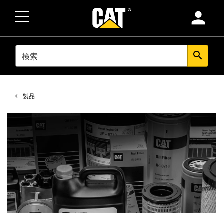
person
SEARCH
search
製品