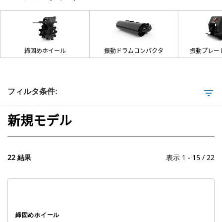
締固めホイール
振動ドラムコンパクタ
振動プレー
フィルタ条件:
filter_list
新規モデル
22 結果
表示 1 - 15 / 22
締固めホイール