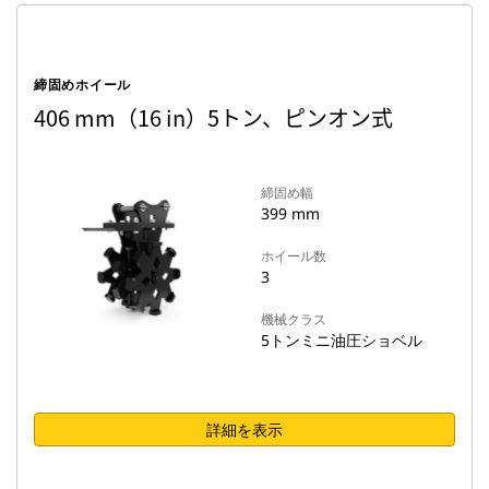
締固めホイール
406 mm（16 in）5トン、ピンオン式
締固め幅
399 mm
ホイール数
3
機械クラス
5トンミニ油圧ショベル
詳細を表示