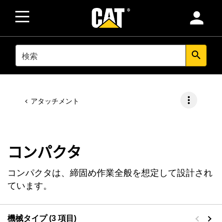
person
SEARCH
search
more_vert
アタッチメント
コンパクタ
コンパクタは、締固め作業全般を想定して設計され
ています。
機械タイプ (3 項目)