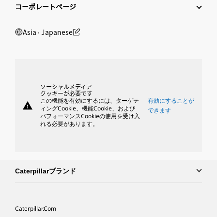
コーポレートページ
Asia ‧ Japanese
ソーシャルメディア
クッキーが必要です
この機能を有効にするには、ターゲテ
有効にすることが
warning
ィングCookie、機能Cookie、および
できます
パフォーマンスCookieの使用を受け入
れる必要があります。
Caterpillarブランド
Caterpillar.com