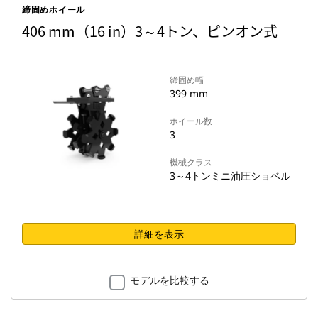
締固めホイール
406 mm（16 in）3～4トン、ピンオン式
締固め幅
399 mm
ホイール数
3
機械クラス
3～4トンミニ油圧ショベル
詳細を表示
モデルを比較する