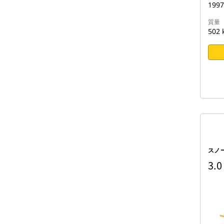
199
質量
502 
スノ
3.0