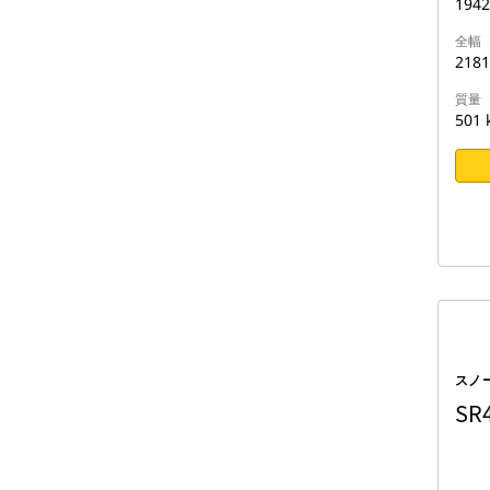
194
全幅
218
質量
501 
スノ
SR