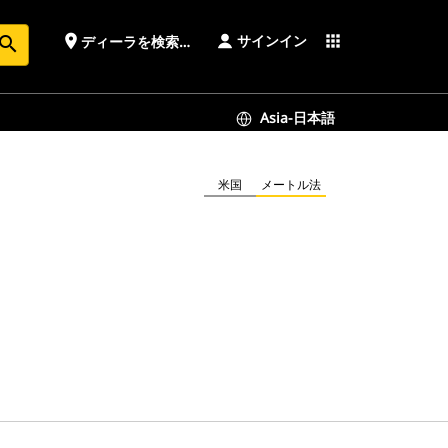
サインイン
place
apps
ディーラを検索する
earch
Asia-日本語
米国
メートル法