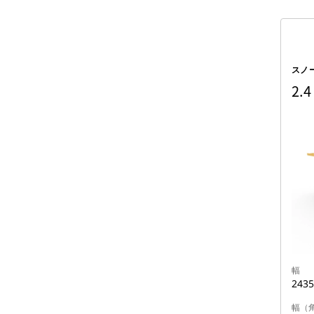
スノ
2.
幅
243
幅（