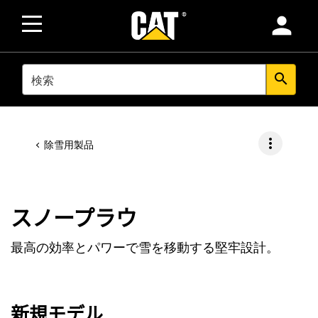
person
SEARCH
search
more_vert
除雪用製品
スノープラウ
最高の効率とパワーで雪を移動する堅牢設計。
新規モデル