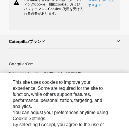
warning
ィングCookie、機能Cookie、および
できます
パフォーマンスCookieの使用を受け入
れる必要があります。
Caterpillarブランド
Caterpillar.com
Caterpillarジャパンへのお問い合わせ＆連絡先
This site uses cookies to improve your
マイマーケティング情報配信設定
experience. Some are required for the site to
サイト･マップ
function, while others support features,
performance, personalization, targeting, and
Cookie Settings
analytics.
法的事項
You can adjust your preferences anytime using
Cookie Settings.
プライバシー
By selecting I Accept, you agree to the use of