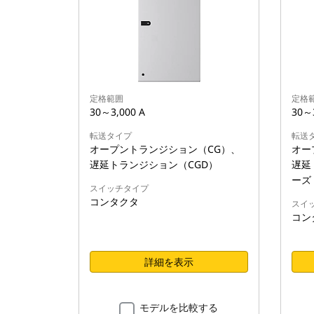
定格範囲
定格
30～3,000 A
30～3
転送タイプ
転送
オープントランジション（CG）、
オー
遅延トランジション（CGD）
遅延
ーズ
スイッチタイプ
コンタクタ
スイ
コン
詳細を表示
モデルを比較する