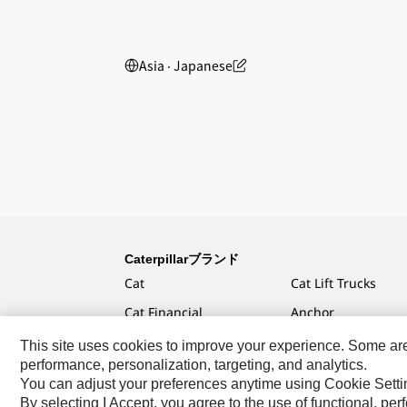
Asia ‧ Japanese
Caterpillarブランド
Cat
Cat Lift Trucks
Cat Financial
Anchor
Cat Reman
AsiaTrak
This site uses cookies to improve your experience. Some are r
performance, personalization, targeting, and analytics.
Cat Rentals
FG Wilson
You can adjust your preferences anytime using Cookie Setti
By selecting I Accept, you agree to the use of functional, pe