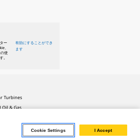
ター
有効にすることができ
kie、
ます
eの使
す。
ar Turbines
 Oil & Gas
ner Powertrain
tems
Cookie Settings
I Accept