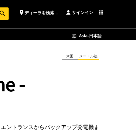
サインイン
place
apps
ディーラを検索する
earch
Asia-日本語
米国
メートル法
 -
スエントランスからバックアップ発電機ま