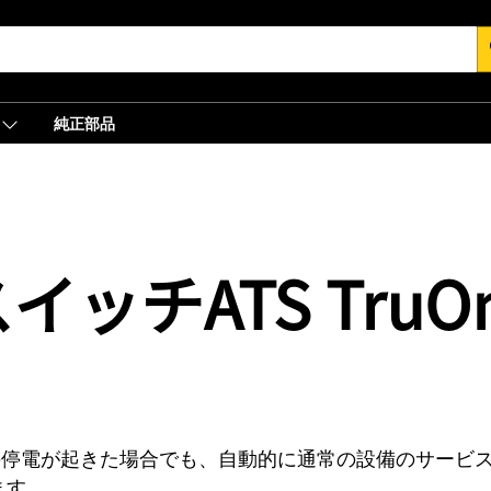
s
純正部品
チATS TruOne
の停電が起きた場合でも、自動的に通常の設備のサービ
ます。