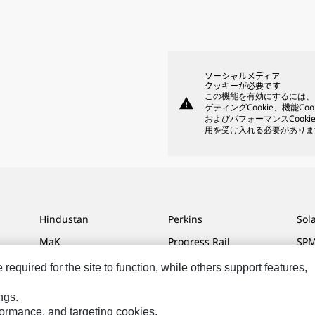
ソーシャルメディア
クッキーが必要です
この機能を有効にするには、
warning
ゲティングCookie、機能Coo
およびパフォーマンスCooki
用を受け入れる必要がありま
Hindustan
Perkins
Sol
MaK
Progress Rail
SPM
MWM
SEM
Tur
equired for the site to function, while others support features,
Sys
VisionLink
ngs.
rformance, and targeting cookies.