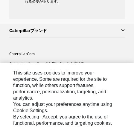
れる必要があります。
Caterpillarブランド
Caterpillar.com
Caterpillarジャパンへのお問い合わせ＆連絡先
This site uses cookies to improve your
マイマーケティング情報配信設定
experience. Some are required for the site to
サイト･マップ
function, while others support features,
performance, personalization, targeting, and
Cookie Settings
analytics.
法的事項
You can adjust your preferences anytime using
Cookie Settings.
プライバシー
By selecting I Accept, you agree to the use of
functional, performance, and targeting cookies.
Asia-
Caterpillar © 2026. All Rights Reserved. （無断複写･転