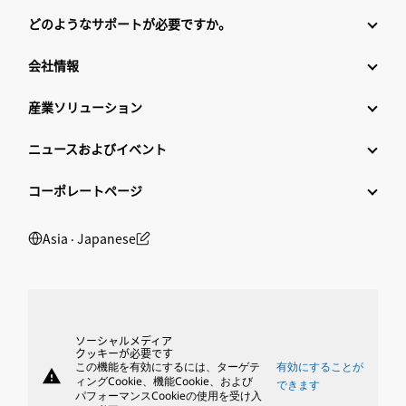
どのようなサポートが必要ですか。
会社情報
産業ソリューション
ニュースおよびイベント
コーポレートページ
Asia ‧ Japanese
ソーシャルメディア
クッキーが必要です
この機能を有効にするには、ターゲテ
有効にすることが
warning
ィングCookie、機能Cookie、および
できます
パフォーマンスCookieの使用を受け入