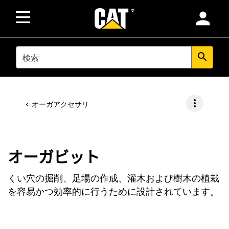
person
SEARCH
search
more_vert
オーガアクセサリ
オーガビット
くい穴の掘削、足場の作成、灌木および樹木の植栽
を容易かつ効率的に行うために設計されています。