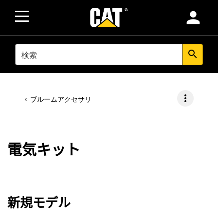
person
SEARCH
search
more_vert
ブルームアクセサリ
電気キット
新規モデル