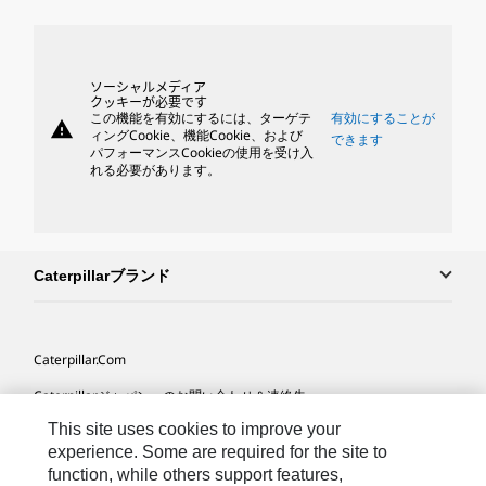
ソーシャルメディア
クッキーが必要です
この機能を有効にするには、ターゲテ
有効にすることが
warning
ィングCookie、機能Cookie、および
できます
パフォーマンスCookieの使用を受け入
れる必要があります。
Caterpillarブランド
Caterpillar.com
Caterpillarジャパンへのお問い合わせ＆連絡先
This site uses cookies to improve your
マイマーケティング情報配信設定
experience. Some are required for the site to
サイト･マップ
function, while others support features,