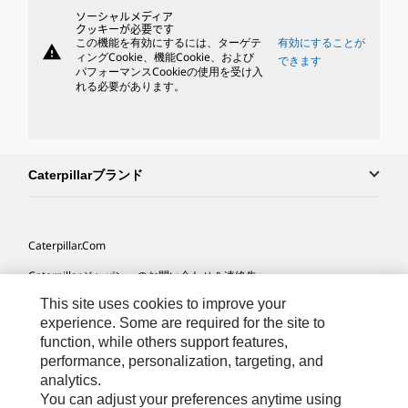
ソーシャルメディア
クッキーが必要です
この機能を有効にするには、ターゲテ
有効にすることが
warning
ィングCookie、機能Cookie、および
できます
パフォーマンスCookieの使用を受け入
れる必要があります。
Caterpillarブランド
Caterpillar.com
Caterpillarジャパンへのお問い合わせ＆連絡先
This site uses cookies to improve your
マイマーケティング情報配信設定
experience. Some are required for the site to
サイト･マップ
function, while others support features,
performance, personalization, targeting, and
Cookie Settings
analytics.
法的事項
You can adjust your preferences anytime using