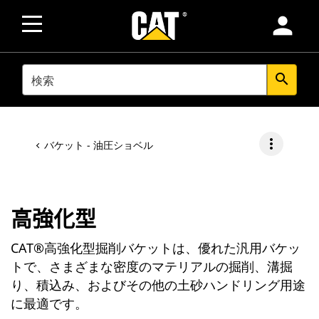
person
SEARCH
search
more_vert
バケット - 油圧ショベル
高強化型
CAT®高強化型掘削バケットは、優れた汎用バケッ
トで、さまざまな密度のマテリアルの掘削、溝掘
り、積込み、およびその他の土砂ハンドリング用途
に最適です。