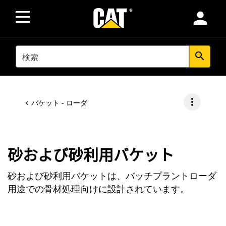
person
SEARCH
search
more_vert
バケット - ローダ
砂および砂利用バケット
砂および砂利用バケットは、バッチプラントローダ
用途での骨材処理向けに設計されています。