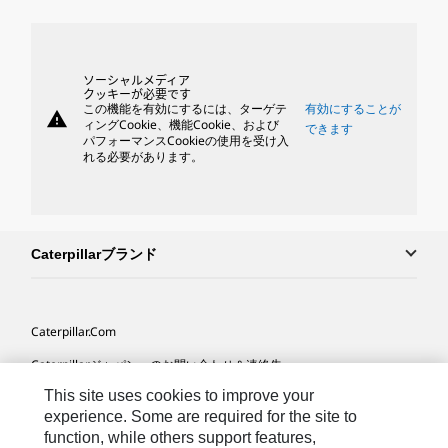
ソーシャルメディア
クッキーが必要です
この機能を有効にするには、ターゲテ
有効にすることが
warning
ィングCookie、機能Cookie、および
できます
パフォーマンスCookieの使用を受け入
れる必要があります。
Caterpillarブランド
Caterpillar.com
Caterpillarジャパンへのお問い合わせ＆連絡先
This site uses cookies to improve your
マイマーケティング情報配信設定
experience. Some are required for the site to
サイト･マップ
function, while others support features,