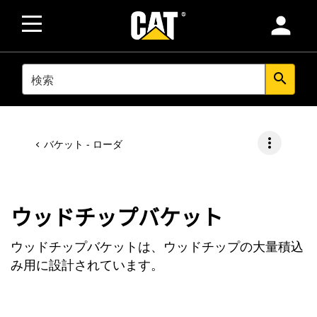
person
SEARCH
search
more_vert
バケット - ローダ
ウッドチップバケット
ウッドチップバケットは、ウッドチップの大量積込
み用に設計されています。