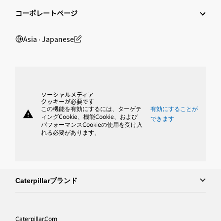
コーポレートページ
Asia ‧ Japanese
ソーシャルメディア
クッキーが必要です
この機能を有効にするには、ターゲテ
有効にすることが
warning
ィングCookie、機能Cookie、および
できます
パフォーマンスCookieの使用を受け入
れる必要があります。
Caterpillarブランド
Caterpillar.com