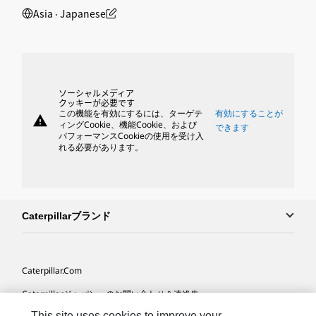
Asia ‧ Japanese
ソーシャルメディア
クッキーが必要です
この機能を有効にするには、ターゲテ
有効にすることが
warning
ィングCookie、機能Cookie、および
できます
パフォーマンスCookieの使用を受け入
れる必要があります。
Caterpillarブランド
Caterpillar.com
Caterpillarジャパンへのお問い合わせ＆連絡先
This site uses cookies to improve your