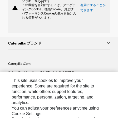
クッキーが必要です
この機能を有効にするには、ターゲテ
有効にすることが
warning
ィングCookie、機能Cookie、および
できます
パフォーマンスCookieの使用を受け入
れる必要があります。
Caterpillarブランド
Caterpillar.com
Caterpillarジャパンへのお問い合わせ＆連絡先
This site uses cookies to improve your
マイマーケティング情報配信設定
experience. Some are required for the site to
サイト･マップ
function, while others support features,
performance, personalization, targeting, and
Cookie Settings
analytics.
法的事項
You can adjust your preferences anytime using
Cookie Settings.
プライバシー