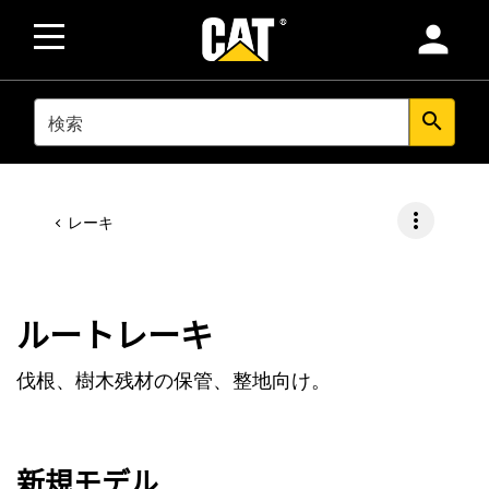
person
SEARCH
search
more_vert
レーキ
ルートレーキ
伐根、樹木残材の保管、整地向け。
新規モデル