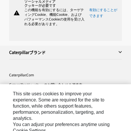
ソーシャルメディア
クッキーが必要です
この機能を有効にするには、ターゲテ
有効にすることが
warning
ィングCookie、機能Cookie、および
できます
パフォーマンスCookieの使用を受け入
れる必要があります。
Caterpillarブランド
Caterpillar.com
Caterpillarジャパンへのお問い合わせ＆連絡先
This site uses cookies to improve your
マイマーケティング情報配信設定
experience. Some are required for the site to
サイト･マップ
function, while others support features,
performance, personalization, targeting, and
Cookie Settings
analytics.
法的事項
You can adjust your preferences anytime using
Cookie Settings.